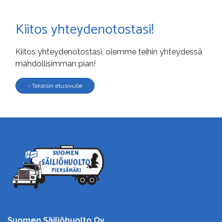
Kiitos yhteydenotostasi!
Kiitos yhteydenotostasi, olemme teihin yhteydessä
mahdollisimman pian!
‹ Takaisin etusivulle
Suomen Säiliöhuolto Oy